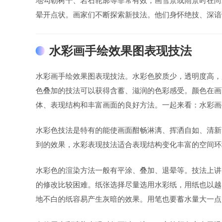
地勾勒树干、岩石轮廓等非常有效；画雪景或雨景时在尚
晕开点状。画家们不断探索新技法。他们身怀绝技、深谙
水彩画手绘效果图表现技法
水彩画手绘效果图表现技法。水彩色胶质少，透明度高，
色叠加的技法可以获得含蓄、滋润的色彩感受。颜色在画
体、表现结构和丰富画面的良好方法。一起来看：水彩画
水彩色技法是特有的能使画面酣畅淋漓、挥洒自如、清新
到的效果，水彩表现技法适合表现结构变化丰富的空间环
水彩色的渲染方法一般有平涂、叠加、退晕等。技法上讲
的修改比较困难。纸张选择尽量选用水彩纸，用纸也以越
地不白的纸容易产生灰暗的效果。用笔也要蓄水量大一点