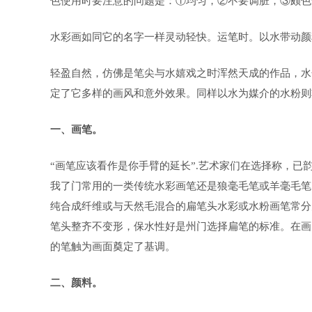
色使用时要注意的问题是：①均匀，②不要调脏，③颇色
水彩画如同它的名字一样灵动轻快。运笔时。以水带动颜
轻盈自然，仿佛是笔尖与水嬉戏之时浑然天成的作品，水
定了它多样的画风和意外效果。同样以水为媒介的水粉则
一、画笔。
“画笔应该看作是你手臂的延长”.艺术家们在选择称，
我了门常用的一类传统水彩画笔还是狼毫毛笔或羊毫毛笔
纯合成纤维或与天然毛混合的扁笔头水彩或水粉画笔常分为I#一
笔头整齐不变形，保水性好是州门选择扁笔的标准。在画
的笔触为画面奠定了基调。
二、颜料。