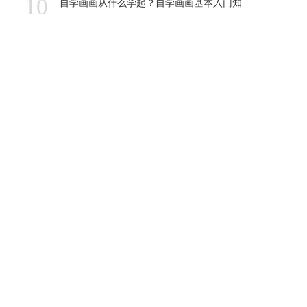
10
自学画画从什么学起？自学画画基本入门知
识