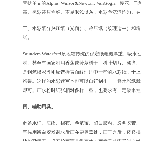
管状单支的Alpha, Winsor&Newton, VanGo
高。色彩还原性好。不易退浅退灰，水彩色沉淀均匀。在
三、水彩纸分热压纸（光面）、冷压纸（纹理适中）和糙
纸。
Saunders Waterford质地较传统的保定纸粗糙
材。甚至有画家利用香蕉或菠萝树干、树叶切片、熬煮、
是钢笔淡彩等则应选择表面纹理适中一些的水彩纸，于上线上色都有利
携带。这样的水彩速写本也可以自行制作一一将水彩纸裁为
即可。画水粉时纸张相对多样一些，也要求有一定吸水性
四、辅助用具。
必备水桶、海绵、棉布、卷笔帘、留白胶粉、透明胶带、
事先用留白胶粉调水后画在需覆盖处，画干之后，轻轻揭