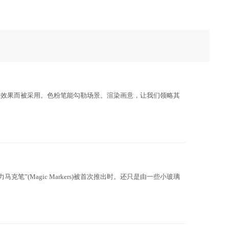
殊效果而被采用。色粉笔能勾勒场景。渲染画意，让我们领略其
？
笔”(Magic Markers)被首次推出时。还只是由一些小玻璃