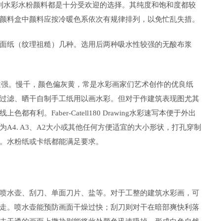
gh、樱花、马利水彩水粉颜料都是十分受欢迎的选择。其纯度和饱和度都较
颜料盒中颜料应按冷暖色系依次有规律排列，以免忙乱失措。
面纸（纹理祖糙）几种。选用后两种吸水性较强的无酸布浆
厚重。吸水性强。慢千，颜色偏灰黄，常是水彩画家们艺术创作的优良纸
过滤、晒干自制手工纸用以画水彩。但对于作建筑表现图尤其
。Faber-Catell180 Drawing水彩速写本便于外出
A4. A3、A2大小或其他任何方便适宜的大小形状，打孔穿制
。水粉纸或卡纸都能满足要求。
喷水壶、刮刀、单面刀片、盐等。对于工整的建筑水彩画，可
走。喷水壶能预防画面干燥过快；刮刀则对干在暗部爽快利落