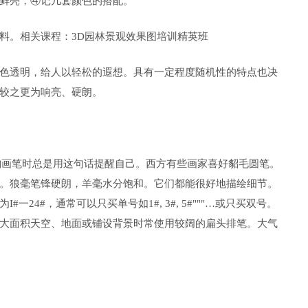
鲜亮，④记几套颜色的搭配。
料。相关课程：3D园林景观效果图培训精英班
色透明，给人以轻松的遐想。具有一定程度随机性的特点也决
较之更为响亮、硬朗。
已韵画笔时总是用这句话提醒自己。西方有些画家喜好貂毛圆笔。
。狼毫笔锋硬朗，羊毫水分饱和。它们都能很好地描绘细节。
24#，通常可以只买单号如1#, 3#, 5#"""…或只买双号。
大面积天空、地面或铺设背景时常使用较阔的扁头排笔。大气