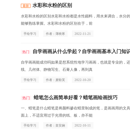
水彩和水粉的区别
水彩和水粉的区别水彩和水粉都是水性颇料，用水来调合，水分
能够熟练掌握。水彩和水粉的区别在于，前
手绘学习
作者：薄映寒
2022-11-21
自学画画从什么学起？自学画画基本入门知
自学画画能成功吗如果是想系统性地学习画画，也就是专业的，
线、几何体、静物写生、石膏人像，再到真
手绘学习
作者：麦盼芙
2022-10-20
蜡笔怎么画简单好看？蜡笔画绘画技巧
一、蜡笔是什么蜡笔是将颜料掺在蜡里制成的笔，是画画用的文
面上，不适宜用过于光滑的纸、板，亦不能
手绘学习
作者：皇安娴
2022-10-11