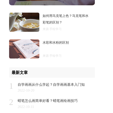
如何用马克笔上色？马克笔和水
彩笔的区别？
来源:手绘学习
水彩和水粉的区别
来源:手绘学习
最新文章
1
自学画画从什么学起？自学画画基本入门知
2022-10-20
识
2
蜡笔怎么画简单好看？蜡笔画绘画技巧
2022-10-11