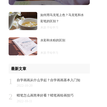
如何用马克笔上色？马克笔和水
彩笔的区别？
来源:手绘学习
水彩和水粉的区别
来源:手绘学习
最新文章
1
自学画画从什么学起？自学画画基本入门知
2022-10-20
识
2
蜡笔怎么画简单好看？蜡笔画绘画技巧
2022-10-11