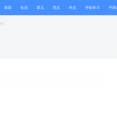
美容
生活
育儿
范文
作文
手绘学习
平面
室内设计
的？
？