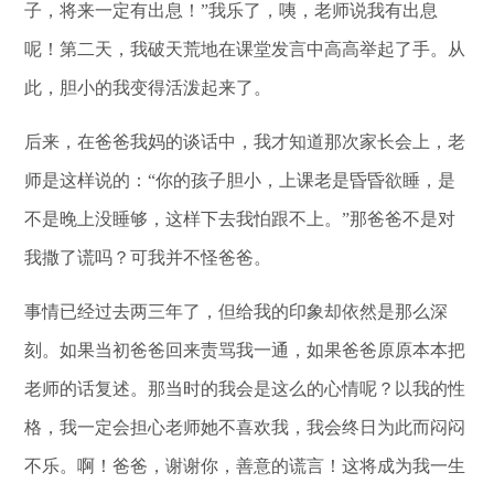
子，将来一定有出息！”我乐了，咦，老师说我有出息
呢！第二天，我破天荒地在课堂发言中高高举起了手。从
此，胆小的我变得活泼起来了。
后来，在爸爸我妈的谈话中，我才知道那次家长会上，老
师是这样说的：“你的孩子胆小，上课老是昏昏欲睡，是
不是晚上没睡够，这样下去我怕跟不上。”那爸爸不是对
我撒了谎吗？可我并不怪爸爸。
事情已经过去两三年了，但给我的印象却依然是那么深
刻。如果当初爸爸回来责骂我一通，如果爸爸原原本本把
老师的话复述。那当时的我会是这么的心情呢？以我的性
格，我一定会担心老师她不喜欢我，我会终日为此而闷闷
不乐。啊！爸爸，谢谢你，善意的谎言！这将成为我一生